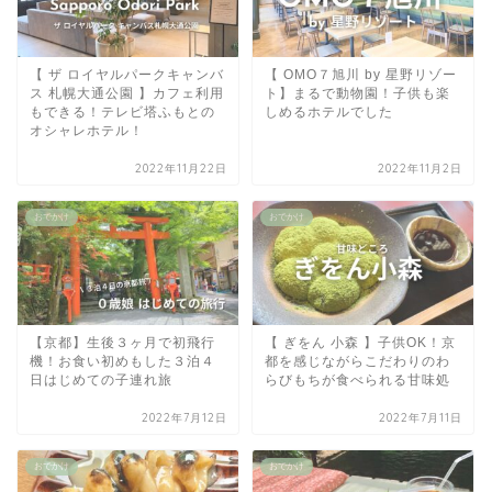
【 ザ ロイヤルパークキャンバ
【 OMO７旭川 by 星野リゾー
ス 札幌大通公園 】カフェ利用
ト】まるで動物園！子供も楽
もできる！テレビ塔ふもとの
しめるホテルでした
オシャレホテル！
2022年11月22日
2022年11月2日
おでかけ
おでかけ
【京都】生後３ヶ月で初飛行
【 ぎをん 小森 】子供OK！京
機！お食い初めもした３泊４
都を感じながらこだわりのわ
日はじめての子連れ旅
らびもちが食べられる甘味処
2022年7月12日
2022年7月11日
おでかけ
おでかけ