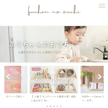
ふうちゃんのおうち
くらし
くらし
ート 】ダイソーで揃う！
【 １歳 】モンテッソーリ教具４選！成長
100均一 × Canva 
.
にあわせて Se...
ー」を手...