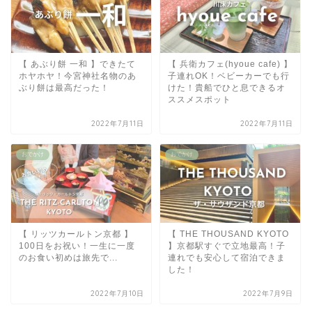
【 あぶり餅 一和 】できたて
【 兵衛カフェ(hyoue cafe) 】
ホヤホヤ！今宮神社名物のあ
子連れOK！ベビーカーでも行
ぶり餅は最高だった！
けた！貴船でひと息できるオ
ススメスポット
2022年7月11日
2022年7月11日
おでかけ
おでかけ
【 リッツカールトン京都 】
【 THE THOUSAND KYOTO
100日をお祝い！一生に一度
】京都駅すぐで立地最高！子
のお食い初めは旅先で...
連れでも安心して宿泊できま
した！
2022年7月10日
2022年7月9日