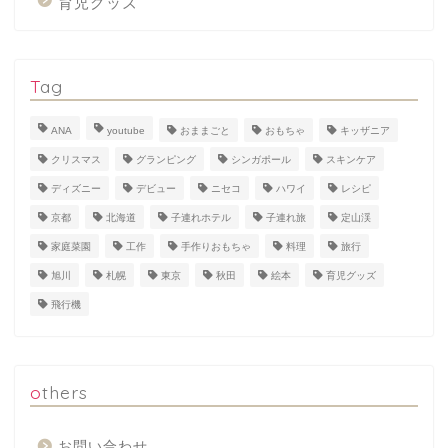
育児グッズ
Tag
ANA
youtube
おままごと
おもちゃ
キッザニア
クリスマス
グランピング
シンガポール
スキンケア
ディズニー
デビュー
ニセコ
ハワイ
レシピ
京都
北海道
子連れホテル
子連れ旅
定山渓
家庭菜園
工作
手作りおもちゃ
料理
旅行
旭川
札幌
東京
秋田
絵本
育児グッズ
飛行機
others
お問い合わせ