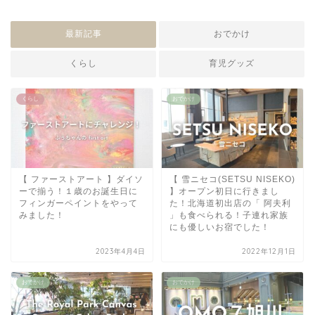
最新記事
おでかけ
くらし
育児グッズ
くらし
おでかけ
【 ファーストアート 】ダイソ
【 雪ニセコ(SETSU NISEKO)
ーで揃う！１歳のお誕生日に
】オープン初日に行きまし
フィンガーペイントをやって
た！北海道初出店の「 阿夫利
みました！
」も食べられる！子連れ家族
にも優しいお宿でした！
2023年4月4日
2022年12月1日
おでかけ
おでかけ