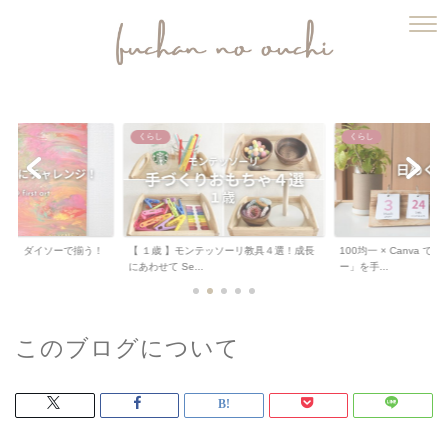
ふうちゃんのおうち
くらし
くらし
ート 】ダイソーで揃う！
【 １歳 】モンテッソーリ教具４選！成長
100均一 × Canva 
.
にあわせて Se...
ー」を手...
このブログについて