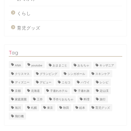
くらし
育児グッズ
Tag
ANA
youtube
おままごと
おもちゃ
キッザニア
クリスマス
グランピング
シンガポール
スキンケア
ディズニー
デビュー
ニセコ
ハワイ
レシピ
京都
北海道
子連れホテル
子連れ旅
定山渓
家庭菜園
工作
手作りおもちゃ
料理
旅行
旭川
札幌
東京
秋田
絵本
育児グッズ
飛行機