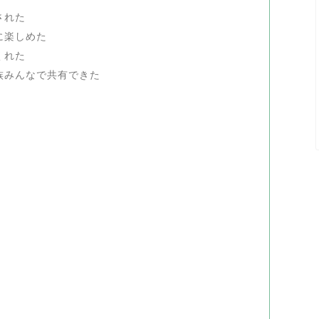
された
に楽しめた
くれた
族みんなで共有できた