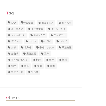
Tag
ANA
youtube
おままごと
おもちゃ
キッザニア
クリスマス
グランピング
シンガポール
スキンケア
ディズニー
デビュー
ニセコ
ハワイ
レシピ
京都
北海道
子連れホテル
子連れ旅
定山渓
家庭菜園
工作
手作りおもちゃ
料理
旅行
旭川
札幌
東京
秋田
絵本
育児グッズ
飛行機
others