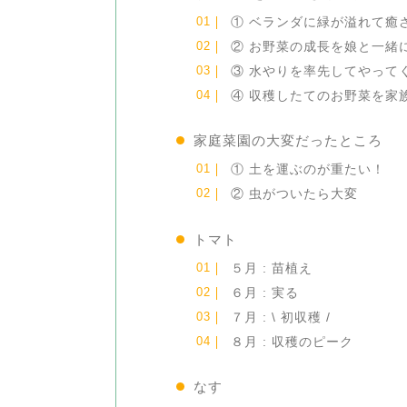
① ベランダに緑が溢れて癒
② お野菜の成長を娘と一緒
③ 水やりを率先してやって
④ 収穫したてのお野菜を家
家庭菜園の大変だったところ
① 土を運ぶのが重たい！
② 虫がついたら大変
トマト
５月 : 苗植え
６月 : 実る
７月 : \ 初収穫 /
８月 : 収穫のピーク
なす