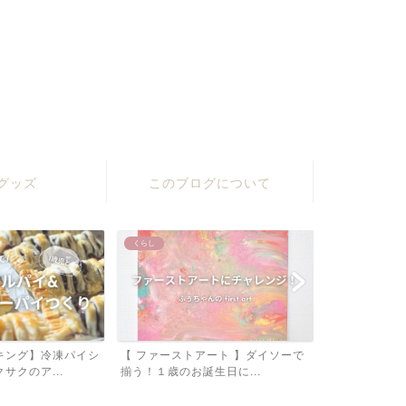
グッズ
このブログについて
くらし
くらし
ート 】ダイソーで
【 １歳 】モンテッソーリ教具４
100均一 × 
生日に...
選！成長にあわせて Se...
レンダー」を手.