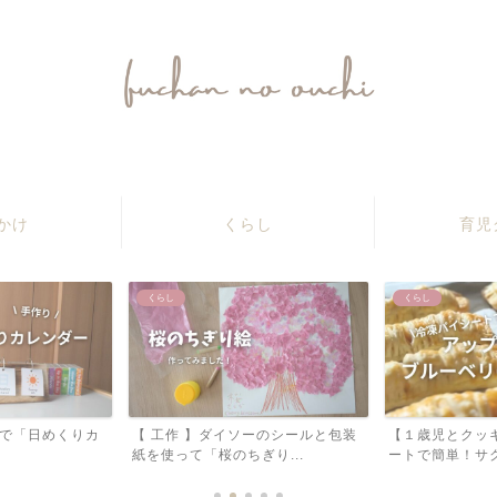
ふうちゃんのおうち
かけ
くらし
育児
くらし
くらし
ーのシールと包装
【１歳児とクッキング】冷凍パイシ
【 ファーストア
り...
ートで簡単！サクサクのア...
揃う！１歳のお誕