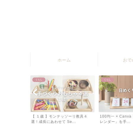
ホーム
おで
くらし
くらし
ソーリ教具４
100均一 × Canva で「日めくりカ
【 工作 】ダイソ
...
レンダー」を手...
紙を使って「桜のちぎ