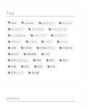
Tag
ANA
youtube
おままごと
おもちゃ
キッザニア
クリスマス
グランピング
シンガポール
スキンケア
ディズニー
デビュー
ニセコ
ハワイ
レシピ
京都
北海道
子連れホテル
子連れ旅
定山渓
家庭菜園
工作
手作りおもちゃ
料理
旅行
旭川
札幌
東京
秋田
絵本
育児グッズ
飛行機
others