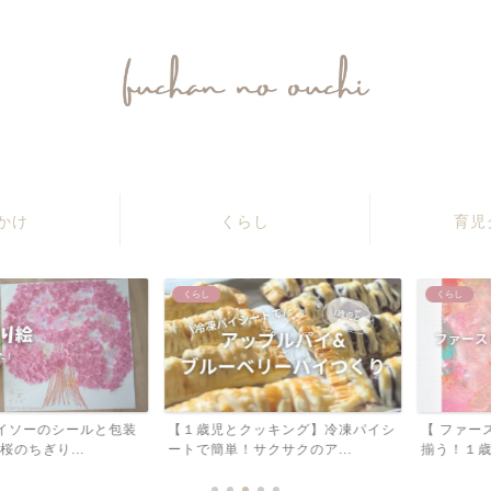
ふうちゃんのおうち
かけ
くらし
育児
くらし
くらし
ーのシールと包装
【１歳児とクッキング】冷凍パイシ
【 ファーストア
り...
ートで簡単！サクサクのア...
揃う！１歳のお誕