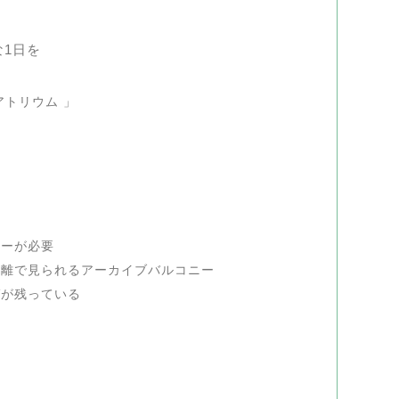
1日を
アトリウム 」
キーが必要
距離で見られるアーカイブバルコニー
ガが残っている