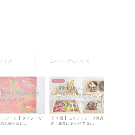
グッズ
このブログについて
くらし
くらし
ート 】ダイソーで
【 １歳 】モンテッソーリ教具４
100均一 × 
生日に...
選！成長にあわせて Se...
レンダー」を手.