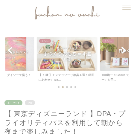
ふうちゃんのおうち
くらし
くらし
テッソーリ教具４選！成長
100均一 × Canva で「日めくりカレンダ
【 工作 】ダイソーの
ー」を手...
って「桜のちぎり...
おでかけ
PR
【 東京ディズニーランド 】DPA・プ
ライオリティパスを利用して朝から
夜まで楽しみました！