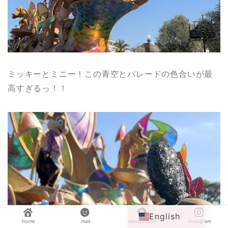
ミッキーとミニー！この青空とパレードの色合いが最
高すぎるっ！！
Japanese
English
home
mail
rakutenroom
instagram