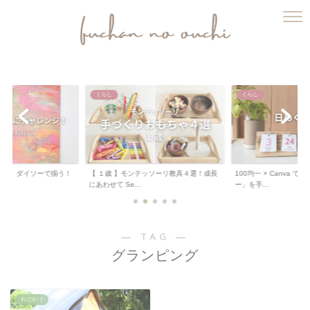
ふうちゃんのおうち
くらし
くらし
ート 】ダイソーで揃う！
【 １歳 】モンテッソーリ教具４選！成長
100均一 × Canva 
.
にあわせて Se...
ー」を手...
― TAG ―
グランピング
おでかけ