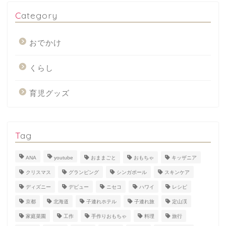
Category
おでかけ
くらし
育児グッズ
Tag
ANA
youtube
おままごと
おもちゃ
キッザニア
クリスマス
グランピング
シンガポール
スキンケア
ディズニー
デビュー
ニセコ
ハワイ
レシピ
京都
北海道
子連れホテル
子連れ旅
定山渓
家庭菜園
工作
手作りおもちゃ
料理
旅行