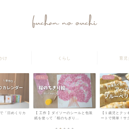
ふうちゃんのおうち
かけ
くらし
育児
くらし
くらし
va で「日めくりカ
【 工作 】ダイソーのシールと包装
【１歳児とクッ
紙を使って「桜のちぎり...
ートで簡単！サク