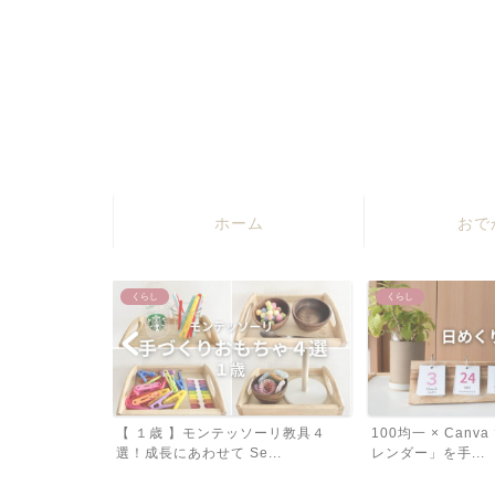
ホーム
おで
くらし
くらし
 】ダイソーで
【 １歳 】モンテッソーリ教具４
100均一 × Can
...
選！成長にあわせて Se...
レンダー」を手...