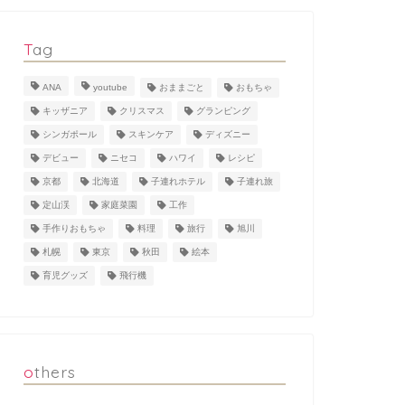
Tag
ANA
youtube
おままごと
おもちゃ
キッザニア
クリスマス
グランピング
シンガポール
スキンケア
ディズニー
デビュー
ニセコ
ハワイ
レシピ
京都
北海道
子連れホテル
子連れ旅
定山渓
家庭菜園
工作
手作りおもちゃ
料理
旅行
旭川
札幌
東京
秋田
絵本
育児グッズ
飛行機
others