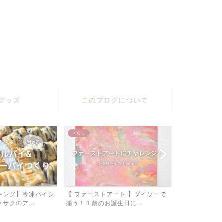
グッズ
このブログについて
くらし
くらし
キング】冷凍パイシ
【 ファーストアート 】ダイソーで
【 １歳 】モ
サクのア...
揃う！１歳のお誕生日に...
選！成長にあわせ