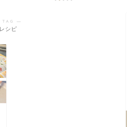
 TAG ―
レシピ