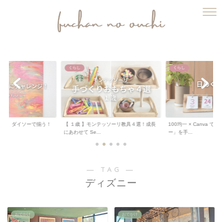
ふうちゃんのおうち
くらし
くらし
ート 】ダイソーで揃う！
【 １歳 】モンテッソーリ教具４選！成長
100均一 × Canva 
.
にあわせて Se...
ー」を手...
― TAG ―
ディズニー
おでかけ
おでかけ