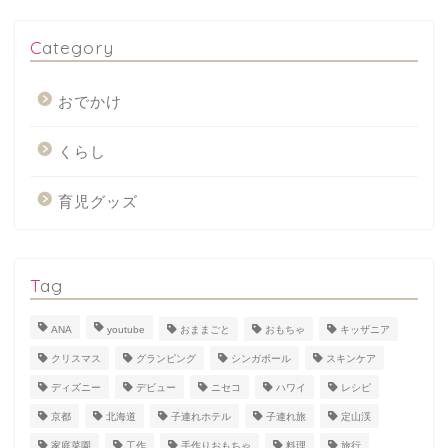
Category
おでかけ
くらし
育児グッズ
Tag
ANA
youtube
おままごと
おもちゃ
キッザニア
クリスマス
グランピング
シンガポール
スキンケア
ディズニー
デビュー
ニセコ
ハワイ
レシピ
京都
北海道
子連れホテル
子連れ旅
定山渓
家庭菜園
工作
手作りおもちゃ
料理
旅行