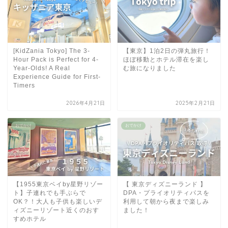
[KidZania Tokyo] The 3-
【東京】1泊2日の弾丸旅行！
Hour Pack is Perfect for 4-
ほぼ移動とホテル滞在を楽し
Year-Olds! A Real
む旅になりました
Experience Guide for First-
Timers
2026年4月21日
2025年2月21日
おでかけ
おでかけ
【1955東京ベイby星野リゾー
【 東京ディズニーランド 】
ト】子連れでも手ぶらで
DPA・プライオリティパスを
OK？！大人も子供も楽しいデ
利用して朝から夜まで楽しみ
ィズニーリゾート近くのおす
ました！
すめホテル