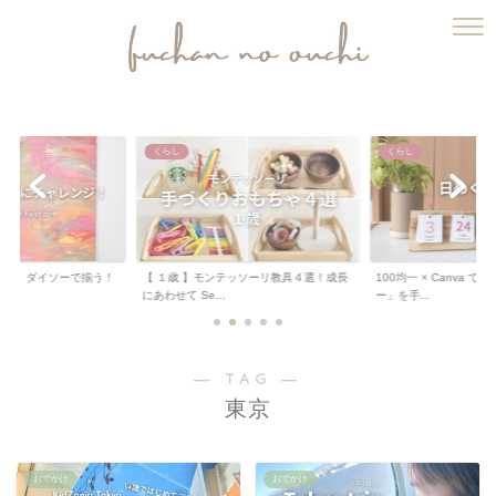
ふうちゃんのおうち
くらし
くらし
ート 】ダイソーで揃う！
【 １歳 】モンテッソーリ教具４選！成長
100均一 × Canva 
.
にあわせて Se...
ー」を手...
― TAG ―
東京
おでかけ
おでかけ