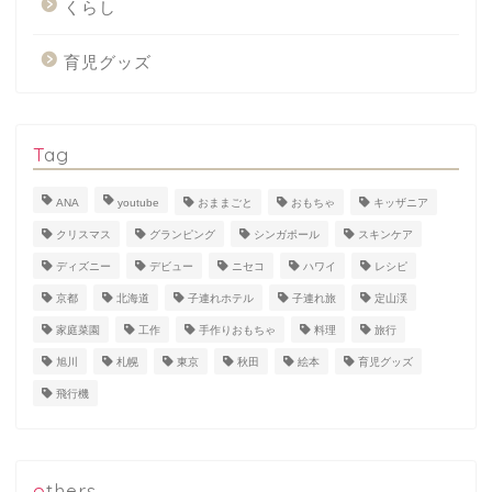
くらし
育児グッズ
Tag
ANA
youtube
おままごと
おもちゃ
キッザニア
クリスマス
グランピング
シンガポール
スキンケア
ディズニー
デビュー
ニセコ
ハワイ
レシピ
京都
北海道
子連れホテル
子連れ旅
定山渓
家庭菜園
工作
手作りおもちゃ
料理
旅行
旭川
札幌
東京
秋田
絵本
育児グッズ
飛行機
others