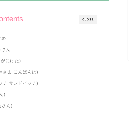
ontents
CLOSE
すめ
ルさん
んぎょがにげた)
(おつきさま こんばんは)
ンドイッチ サンドイッチ)
ん)
あさん)