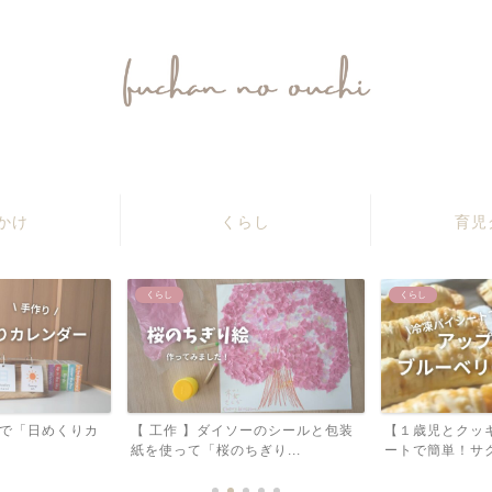
ふうちゃんのおうち
かけ
くらし
育児
くらし
くらし
ーのシールと包装
【１歳児とクッキング】冷凍パイシ
【 ファーストア
り...
ートで簡単！サクサクのア...
揃う！１歳のお誕