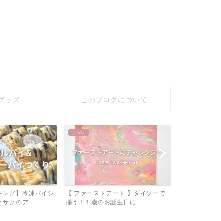
グッズ
このブログについて
くらし
くらし
ート 】ダイソーで
【 １歳 】モンテッソーリ教具４
100均一 × 
生日に...
選！成長にあわせて Se...
レンダー」を手.