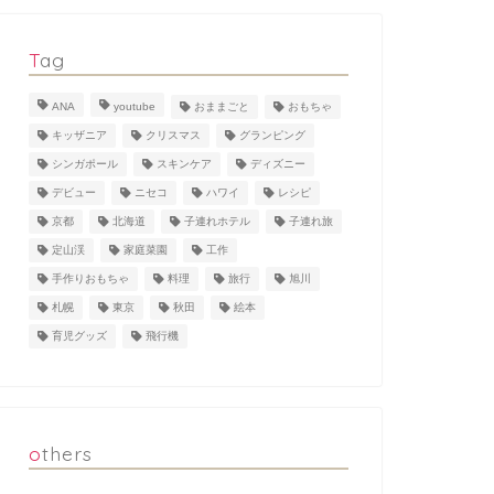
Tag
ANA
youtube
おままごと
おもちゃ
キッザニア
クリスマス
グランピング
シンガポール
スキンケア
ディズニー
デビュー
ニセコ
ハワイ
レシピ
京都
北海道
子連れホテル
子連れ旅
定山渓
家庭菜園
工作
手作りおもちゃ
料理
旅行
旭川
札幌
東京
秋田
絵本
育児グッズ
飛行機
others