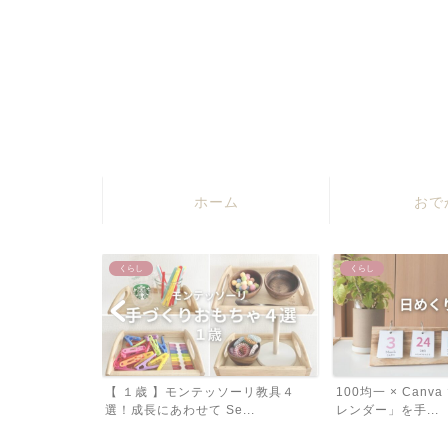
ホーム
おで
くらし
くらし
ソーリ教具４
100均一 × Canva で「日めくりカ
【 工作 】ダイソ
...
レンダー」を手...
紙を使って「桜のちぎ