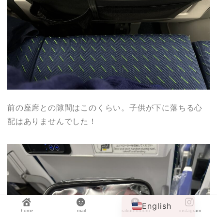
前の座席との隙間はこのくらい。子供が下に落ちる心
配はありませんでした！
Japanese
English
home
mail
rakutenroom
instagram