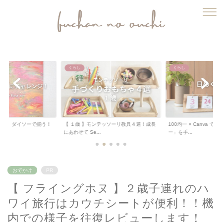
ふうちゃんのおうち
くらし
くらし
テッソーリ教具４選！成長
100均一 × Canva で「日めくりカレンダ
【 工作 】ダイソーの
ー」を手...
って「桜のちぎり...
おでかけ
PR
【 フライングホヌ 】２歳子連れのハ
ワイ旅行はカウチシートが便利！！機
内での様子を往復レビューします！