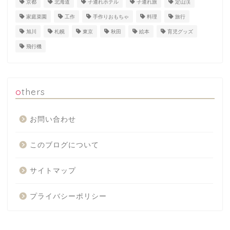
京都
北海道
子連れホテル
子連れ旅
定山渓
家庭菜園
工作
手作りおもちゃ
料理
旅行
旭川
札幌
東京
秋田
絵本
育児グッズ
飛行機
others
お問い合わせ
このブログについて
サイトマップ
プライバシーポリシー