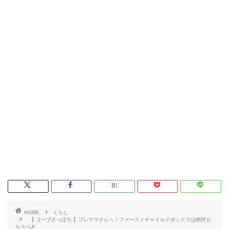
HOME
くらし
【 コープさっぽろ 】プレママさんへ！ファーストチャイルドボックスは絶対も
らうべき