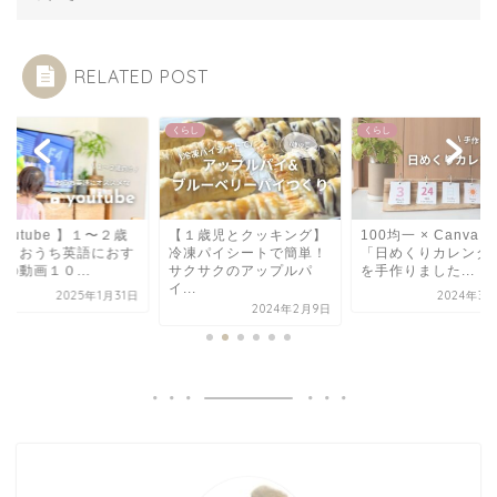
RELATED POST
し
くらし
くらし
１歳児とクッキング】
100均一 × Canva で
【ROYAL GREEN】
凍パイシートで簡単！
「日めくりカレンダー」
100%オーガニック
クサクのアップルパ
を手作りました...
ナッツオイルを試...
.
2024年3月26日
2022年4
2024年2月9日