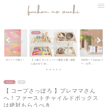
ふうちゃんのおうち
くらし
くらし
テッソーリ教具４選！成長
100均一 × Canva で「日めくりカレンダ
【 工作 】ダイソーの
ー」を手...
って「桜のちぎり...
くらし
PR
【 コープさっぽろ 】プレママさん
へ！ファーストチャイルドボックス
は絶対もらうべき