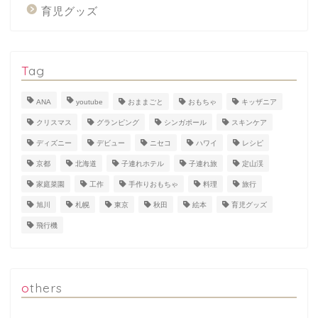
育児グッズ
Tag
ANA
youtube
おままごと
おもちゃ
キッザニア
クリスマス
グランピング
シンガポール
スキンケア
ディズニー
デビュー
ニセコ
ハワイ
レシピ
京都
北海道
子連れホテル
子連れ旅
定山渓
家庭菜園
工作
手作りおもちゃ
料理
旅行
旭川
札幌
東京
秋田
絵本
育児グッズ
飛行機
others