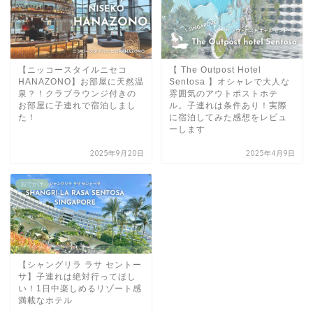
【ニッコースタイルニセコ
【 The Outpost Hotel
HANAZONO】お部屋に天然温
Sentosa 】オシャレで大人な
泉？！クラブラウンジ付きの
雰囲気のアウトポストホテ
お部屋に子連れで宿泊しまし
ル。子連れは条件あり！実際
た！
に宿泊してみた感想をレビュ
ーします
2025年9月20日
2025年4月9日
おでかけ
【シャングリラ ラサ セントー
サ】子連れは絶対行ってほし
い！1日中楽しめるリゾート感
満載なホテル