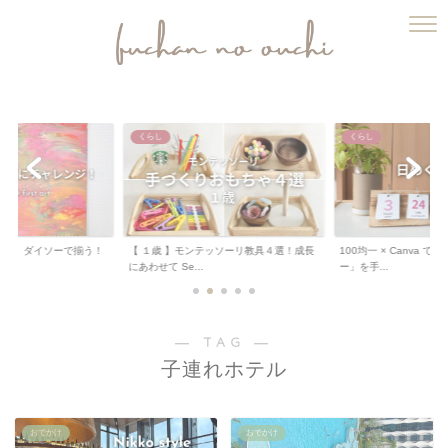
ふうちゃんのおうち
くらし
くらし
ート 】ダイソーで揃う！
【 １歳 】モンテッソーリ教具４選！成長
100均一 × Canva 
.
にあわせて Se...
ー」を手...
― TAG ―
子連れホテル
おでかけ
おでかけ