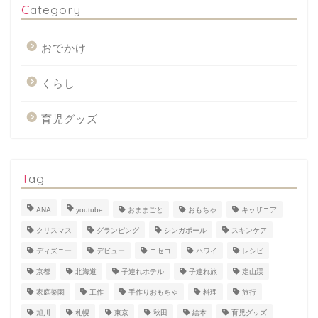
Category
おでかけ
くらし
育児グッズ
Tag
ANA
youtube
おままごと
おもちゃ
キッザニア
クリスマス
グランピング
シンガポール
スキンケア
ディズニー
デビュー
ニセコ
ハワイ
レシピ
京都
北海道
子連れホテル
子連れ旅
定山渓
家庭菜園
工作
手作りおもちゃ
料理
旅行
旭川
札幌
東京
秋田
絵本
育児グッズ