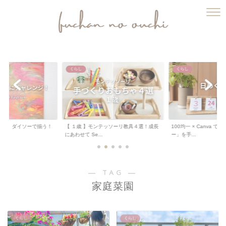
ふうちゃんのおうち
くらし
くらし
ート 】ダイソーで揃う！
【 １歳 】モンテッソーリ教具４選！成長
100均一 × Canva 
.
にあわせて Se...
ー」を手...
― TAG ―
家庭菜園
くらし
くらし